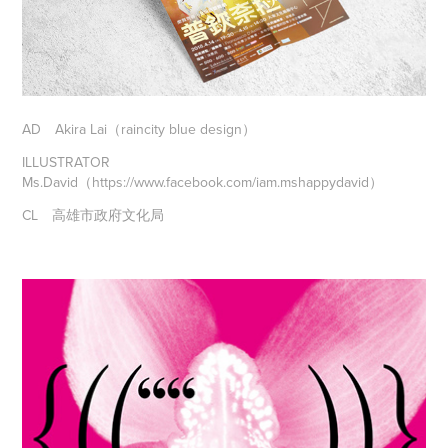
AD
Akira Lai（raincity blue design）
ILLUSTRATOR
Ms.David（
https://www.facebook.com/iam.mshappydavid
）
CL
高雄市政府文化局