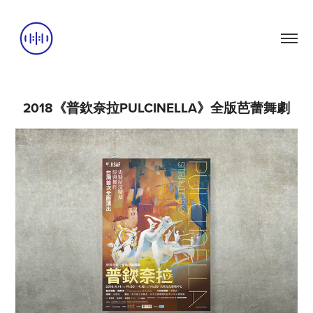
2018《普欽奈拉PULCINELLA》全版芭蕾舞劇