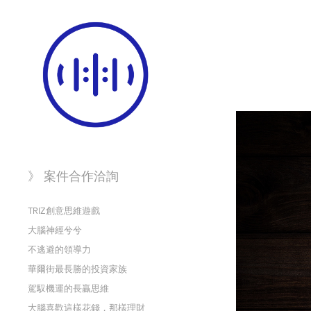
》 案件合作洽詢
TRIZ創意思維遊戲
大腦神經兮兮
不逃避的領導力
華爾街最長勝的投資家族
駕馭機運的長贏思維
大腦喜歡這樣花錢，那樣理財