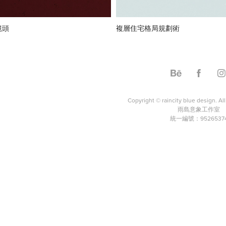
鏡頭
複層住宅格局規劃術
Copyright ©
raincity blue design
. Al
雨島意象工作室
統一編號：9526537