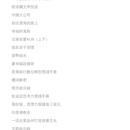
跟達爾文學投資
中國大公司
前往濱海的路上
幸福的鬼島
活著就要RUN（上下）
致富原子習慣
貨幣縮水
麥肯錫說服術
星展銀行數位轉型實踐手冊
獵頭解密
熊市啟示錄
狄波諾思考力實踐手冊
看財報，買潛力股賺進三億元
印度佛教史
一流企業如何打造致勝文化
京戲啟示錄