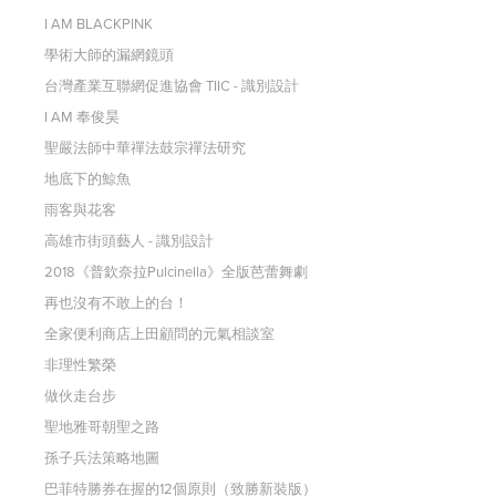
I AM BLACKPINK
學術大師的漏網鏡頭
台灣產業互聯網促進協會 TIIC - 識別設計
I AM 奉俊昊
聖嚴法師中華禪法鼓宗禪法研究
地底下的鯨魚
雨客與花客
高雄市街頭藝人 - 識別設計
2018《普欽奈拉Pulcinella》全版芭蕾舞劇
再也沒有不敢上的台！
全家便利商店上田顧問的元氣相談室
非理性繁榮
做伙走台步
聖地雅哥朝聖之路
孫子兵法策略地圖
巴菲特勝券在握的12個原則（致勝新裝版）