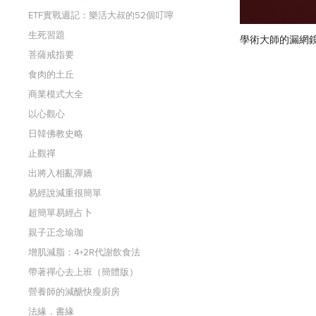
ETF實戰週記：樂活大叔的52個叮嚀
生死習題
學術大師的漏網
菩薩戒指要
食肉的土丘
商業模式大全
以心觀心
日韓佛教史略
止觀禪
出將入相亂彈嬌
易經說減重很簡單
超簡單易經占卜
親子正念瑜珈
增肌減脂：4+2R代謝飲食法
帶著禪心去上班（簡體版）
營養師的減醣快瘦廚房
法緣．書緣