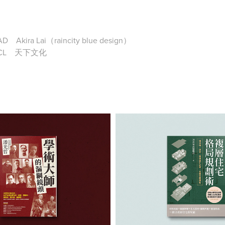
AD
Akira Lai（raincity blue design）
CL
天下文化