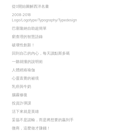
從0開始圖解西洋名畫
2008-2018
Logo/Logotype/Typography/Typedesign
巴塞隆納自助超簡單
窮查理的智慧語錄
破壞性創新！
回到自己的內心，每天讀點斯多噶
一聽就懂的說明術
人體經絡瑜伽
心靈直覺的祕境
乳癌與牛奶
腦霧修復
投資詐彈課
活下來就是英雄
妥協不是認輸，而是將想要的贏到手
微商，這麼做才賺錢！