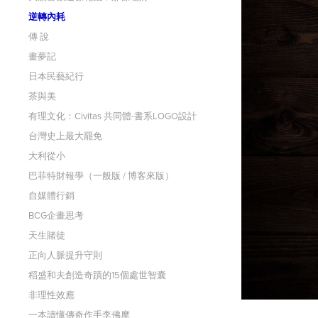
逆轉內耗
傳 說
畫夢記
日本民藝紀行
茶與美
有理文化：Civitas 共同體-書系LOGO設計
台灣史上最大罷免
大利從小
巴菲特財報學（一般版 / 博客來版）
自媒體行銷
BCG企畫思考
天生賭徒
正向人脈提升守則
稻盛和夫創造奇蹟的15個處世智囊
非理性效應
一本讀懂傳奇作手李佛摩