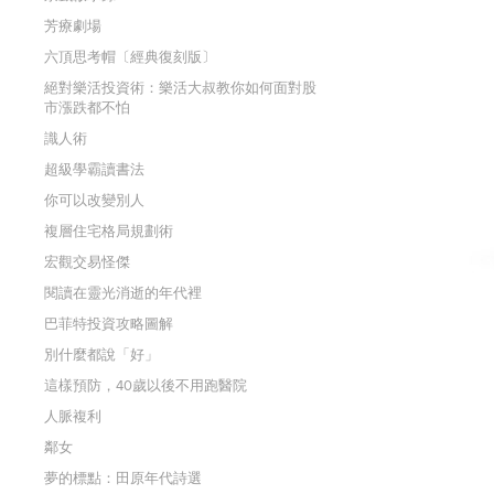
芳療劇場
六頂思考帽〔經典復刻版〕
絕對樂活投資術：樂活大叔教你如何面對股
市漲跌都不怕
識人術
超級學霸讀書法
你可以改變別人
複層住宅格局規劃術
宏觀交易怪傑
閱讀在靈光消逝的年代裡
巴菲特投資攻略圖解
別什麼都說「好」
這樣預防，40歲以後不用跑醫院
人脈複利
鄰女
夢的標點：田原年代詩選