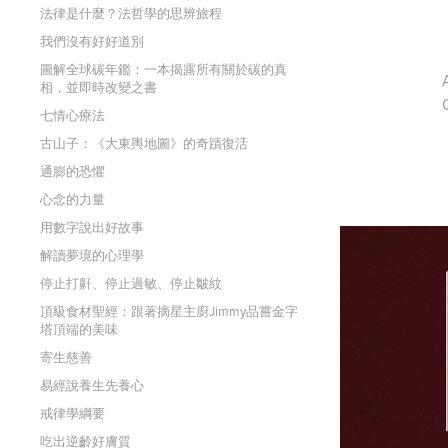
法律是什麼？法哲學的思辨旅程
我們沒有好好道別
圖解全球碳年鑑：一本揭露所有關於碳的真
相，並即時改變之書
七情心療法
古山子：《大東輿地圖》的奇蹟復活
通膨的恐懼
心念的力量
用數字說出好故事
解讀夢境的心理學
停止打鼾、停止過敏、停止皺紋
頂級食材聖經：跟著摘星主廚Jimmy品嘗金字
塔頂端的美味
寄生慈善
易經說養生先養心
戒律學綱要
吃出逆齡好膚質